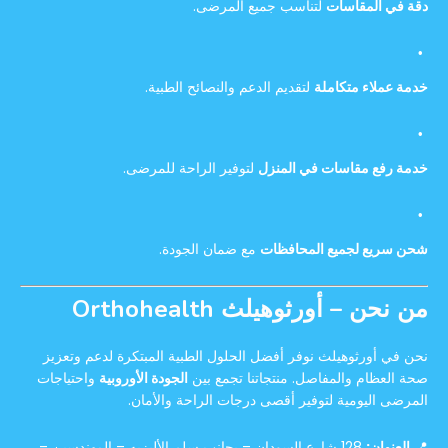
دقة في المقاسات
لتناسب جميع المرضى.
خدمة عملاء متكاملة
لتقديم الدعم والنصائح الطبية.
خدمة رفع مقاسات في المنزل
لتوفير الراحة للمرضى.
شحن سريع لجميع المحافظات
مع ضمان الجودة.
من نحن – أورثوهيلث Orthohealth
نحن في أورثوهيلث نوفر أفضل الحلول الطبية المبتكرة لدعم وتعزيز
صحة العظام والمفاصل. منتجاتنا تجمع بين
الجودة الأوروبية
واحتياجات
المرضى اليومية لتوفير أقصى درجات الراحة والأمان.
📍
العنوان:
128 شارع السودان – بجانب سلم الأليزيه – المهندسين –