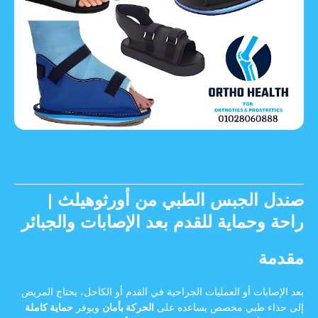
صندل الجبس الطبي من أورثوهيلث |
راحة وحماية للقدم بعد الإصابات والجبائر
مقدمة
بعد الإصابات أو العمليات الجراحية في القدم أو الكاحل، يحتاج المريض
إلى حذاء طبي مخصص يساعده على
الحركة بأمان
ويوفر
حماية كاملة