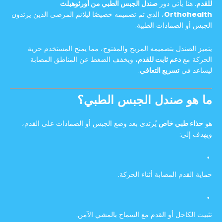
للقدم
. هنا يأتي دور
صندل الجبس الطبي من أورثوهيلث
Orthohealth
، الذي تم تصميمه خصيصًا ليلائم المرضى الذين يرتدون
الجبس أو الضمادات الطبية.
يتميز الصندل بتصميمه المريح والمفتوح، مما يمنح المستخدم حرية
الحركة مع
دعم ثابت للقدم
، ويخفف الضغط عن المناطق المصابة
ليساعد في
تسريع التعافي
.
ما هو صندل الجبس الطبي؟
هو
حذاء طبي خاص
يُرتدى بعد وضع الجبس أو الضمادات على القدم،
ويهدف إلى:
حماية القدم المصابة أثناء الحركة.
تثبيت الكاحل أو القدم مع السماح بالمشي الآمن.